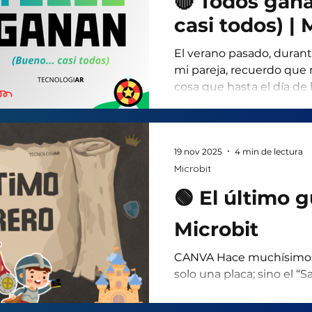
🔴 Todos gana
viviendas, zonas, comod
suerte, ya pude encontra
casi todos) | 
toma
El verano pasado, durante
mi pareja, recuerdo que
cosa que hasta el día de 
Estábamos conversando 
a lo financiero - no rec
cuando me empezó a hab
19 nov 2025
4 min de lectura
utilizaba con sus compañ
Microbit
era más o menos así: Todo
de los miembros pertene
🟢 El último g
debía aportar un determ
Microbit
CANVA Hace muchísimos a
solo una placa; sino el “S
Vida”. Un objeto fantást
vibraban 25 luces sagrada