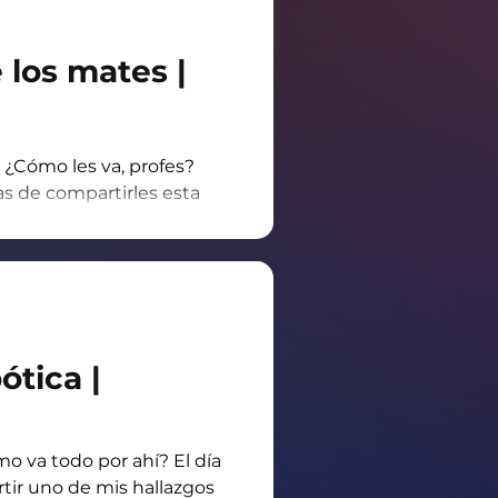
agarrado con banditas
namente prolija 👍. Es
 los mates |
 ¿Cómo les va, profes?
s de compartirles esta
mezcla entre robótica,
umbre tan linda como lo
entes argentinos,
están saltando de alegría
 Demostración: Para los
también en formato de
ótica |
niciar: Se establece la
» Botón "A": Elige el mate
o va todo por ahí? El día
tir uno de mis hallazgos