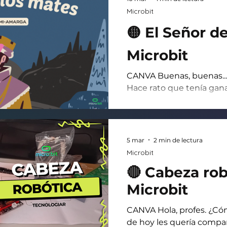
súper simple. Todo está 
Microbit
elásticas de forma media
🟡 El Señor de
Microbit
CANVA Buenas, buenas...
Hace rato que tenía gana
actividad. Una bellísima 
programación y una cost
es el mate 🧉💙. Los doc
uruguayos y paraguayos 
5 mar
2 min de lectura
con este post. Historia +
Microbit
que quieren la historia 
🔴 Cabeza rob
texto: ACÁ. Código: » Al i
puntuación en 0 puntos. 
Microbit
amarg
CANVA Hola, profes. ¿Cóm
de hoy les quería compar