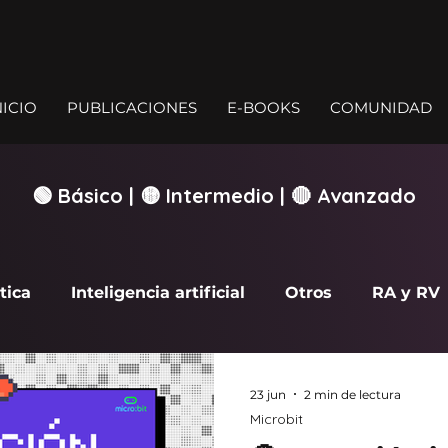
NICIO
PUBLICACIONES
E-BOOKS
COMUNIDAD
🟢 Básico | 🟡 Intermedio | 🔴 Avanzado
tica
Inteligencia artificial
Otros
RA y RV
rcade
23 jun
2 min de lectura
Microbit