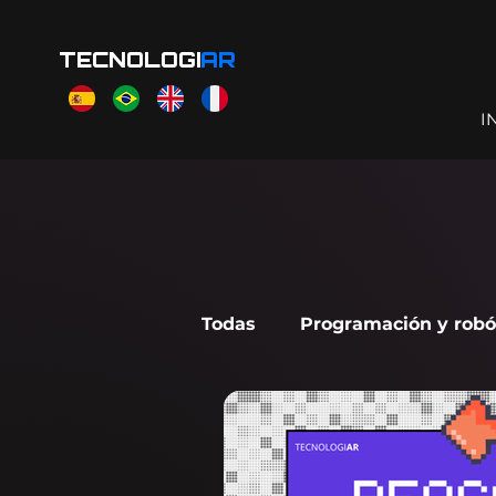
TECNOLOGI
AR
I
Todas
Programación y robó
Scratch Jr
Makecode A