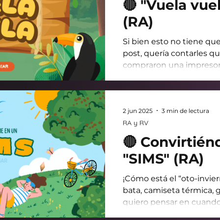
🔴 "Vuela vuel
(RA)
Si bien esto no tiene que
post, quería contarles q
compraron una impresora
creo que, apenas pueda
manguitos, me voy a co
experimentar. Admiro p
2 jun 2025
3 min de lectura
chico que se llama “Gino”;
RA y RV
equipo de trabajo - dise
prótesis de manos 3D a n
🔴 Convirtié
discapacidad. ¡Qué labura
"SIMS" (RA)
El día de hoy les traigo
¡Cómo está el “oto-invier
bata, camiseta térmica, g
quiero pensar en cuando 
verdad. Lo más gracioso