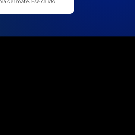
a del mate. Ese cálido
segunda” en absolutamente
cual ya me mal acostumbré
dispuesto a dejar. Él es mi
o puedo restarle crédito.
s como la aplicación que
 Una herramienta que este
 el éxito en todas las
rsos de primaria y jar