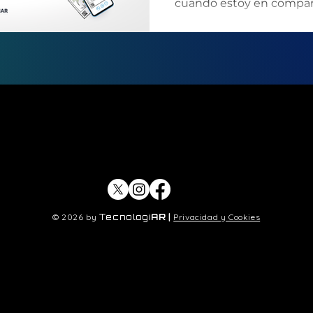
cuando estoy en compañí
amigo que te “hace la 
todo. Un compinche al 
y que difícilmente estoy 
investigador adjunto y n
Menos en cosas increíble
vengo a mostrarles hoy.
año me ayudó a conseguir
primeras clases de mis cu
© 2026 by
Tecnologi
AR
|
Privacidad y Cookies