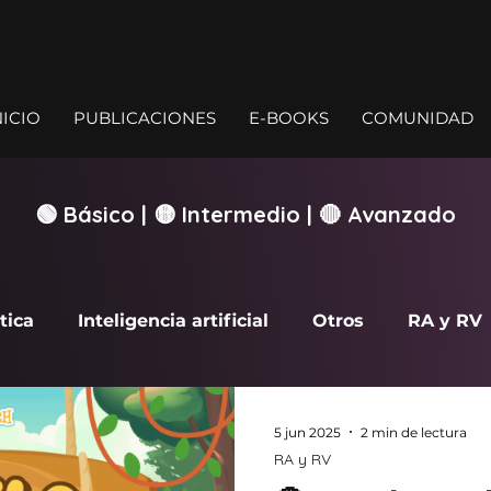
NICIO
PUBLICACIONES
E-BOOKS
COMUNIDAD
🟢 Básico | 🟡 Intermedio | 🔴 Avanzado
tica
Inteligencia artificial
Otros
RA y RV
rcade
5 jun 2025
2 min de lectura
RA y RV