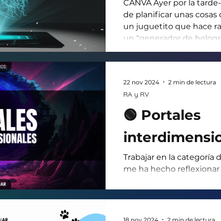
CANVA Ayer por la tarde
de planificar unas cosas
un juguetito que hace ra
un “generador de hologra
videos en Youtube donde
de pirámide de plástico 
conseguían proyectar un
22 nov 2024
2 min de lectura
pantalla de su celular. L
RA y RV
increíbles. Mariposas, p
bailando, anillos, planeta
🟢 Portales
interdimensi
Trabajar en la categoría
me ha hecho reflexionar
necesito cambiar de telé
muy fanática de la comp
intentado resolver todo a 
estudio, investigo, plani
18 nov 2024
2 min de lectura