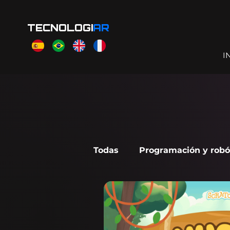
TECNOLOGI
AR
I
Todas
Programación y robó
Scratch Jr
Makecode A