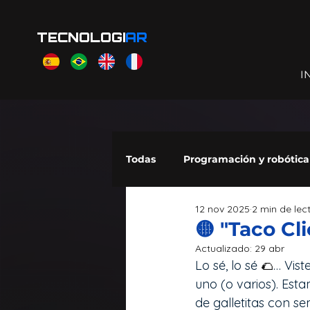
TECNOLOGI
AR
I
Todas
Programación y robótica
12 nov 2025
2 min de lec
Scratch Jr
Makecode Arc
🟡 "Taco Cl
Actualizado:
29 abr
Lo sé, lo sé 
🌮
… Vist
uno (o varios). Esta
de galletitas con se