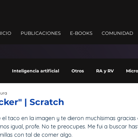
NICIO
PUBLICACIONES
E-BOOKS
COMUNIDAD
Inteligencia artificial
Otros
RA y RV
Micro
tura
ade
icker" | Scratch
e el taco en la imagen y te dieron muchísimas gracia
mos igual, profe. No te preocupes. Me fui a buscar has
millas con tal de comer algo. 