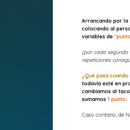
Arrancando por la 
colocando al perso
variables de 
"punta
(por cada segundo q
repeticiones consigu
¿Qué pasa cuando h
todavía esté en pr
cambiamos al taco
sumamos 
1 punto
. 
Caso contario, de N