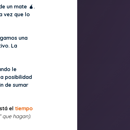
e un mate 🧉. 
a vez que lo 
egamos una 
ivo. La 
ndo le 
la posibilidad 
in de sumar 
stá el 
tiempo
s" que hagan)
.