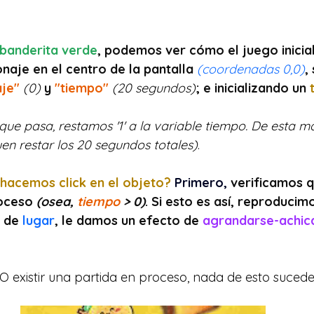
banderita verde
, podemos ver cómo el juego inicial
naje en el centro de la pantalla
(coordenadas 0,0)
,
je" 
(0)
 y 
"tiempo"
(20 segundos)
; e inicializando un 
ue pasa, restamos '1' a la variable tiempo. De esta m
en restar los 20 segundos totales)
.
acemos click en el objeto? 
Primero,
verificamos q
oceso 
(osea, 
tiempo
 > 0)
. Si esto es así, reproducim
 de 
lugar
, le damos un efecto de 
agrandarse-achic
O existir una partida en proceso, nada de esto sucede