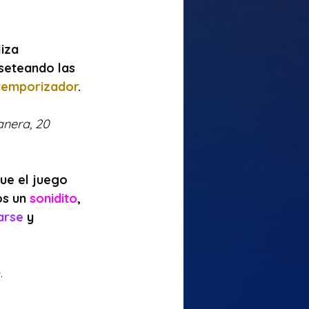
iza 
 seteando las 
temporizador
. 
anera, 20 
ue el juego 
os un 
sonidito
, 
arse
 y 
.