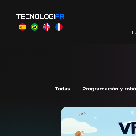
TECNOLOGI
AR
I
Todas
Programación y robó
Scratch Jr
Makecode A