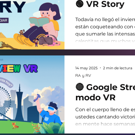
🟢 VR Story
Todavía no llegó el invie
están coqueteando con e
que sumarle las intensas 
calentitas que muchos 
preparar. Guiso, estofado, 
otros también les agarra 
series (recomiendo “El Et
14 may 2025
2 min de lectura
parte, corren a comprarse
RA y RV
sumergirse en un mundo
seguir eh… Escritores, mú
🔴 Google Str
modo VR
Con el cuerpo lleno de e
ustedes cantando victori
en mente hace semanas,
la forma de traérselas co