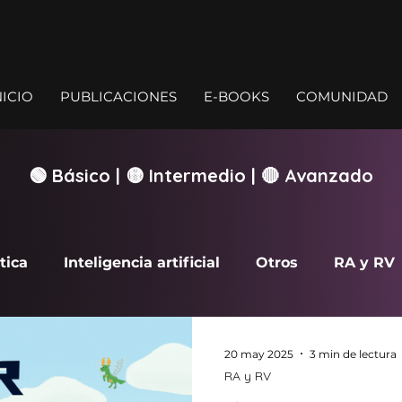
NICIO
PUBLICACIONES
E-BOOKS
COMUNIDAD
🟢 Básico | 🟡 Intermedio | 🔴 Avanzado
tica
Inteligencia artificial
Otros
RA y RV
rcade
20 may 2025
3 min de lectura
RA y RV