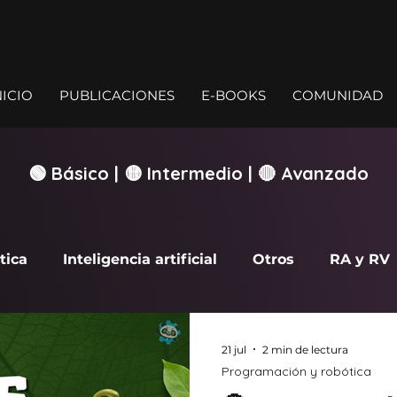
NICIO
PUBLICACIONES
E-BOOKS
COMUNIDAD
🟢 Básico | 🟡 Intermedio | 🔴 Avanzado
tica
Inteligencia artificial
Otros
RA y RV
rcade
21 jul
2 min de lectura
Programación y robótica