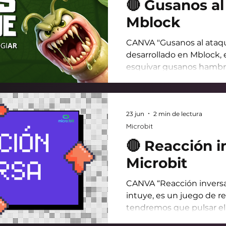
🔴 Gusanos al
Mblock
CANVA "Gusanos al ataqu
desarrollado en Mblock,
esquivar gusanos hambri
durante la mayor cantid
Quien aguante más, gana
Descargar proyecto 🧩🌸
23 jun
2 min de lectura
AMPLIAR LA FOTO HACI
Microbit
Cuando pulsamos "espacio
que estamos haciendo es 
🔴 Reacción i
flor y decirle que arran
Microbit
lugar - hace
CANVA “Reacción inversa
intuye, es un juego de 
tendremos que pulsar el 
contrario al que indica la 