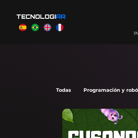
TECNOLOGI
AR
I
Todas
Programación y robó
Scratch Jr
Makecode A