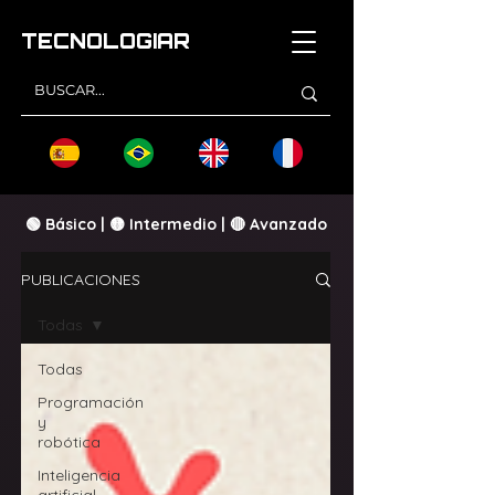
TECNOLOGI
AR
🟢 Básico | 🟡 Intermedio | 🔴 Avanzado
PUBLICACIONES
Todas
Todas
Programación
y
robótica
Inteligencia