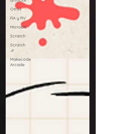
artificial
Otros
RA y RV
Microbit
Scratch
Scratch
Jr
Makecode
Arcade