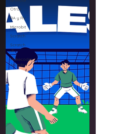
artificial
Otros
RA y RV
Microbit
Scratch
Scratch
Jr
Makecode
Arcade