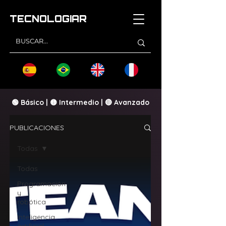
TECNOLOGI
AR
🟢 Básico | 🟡 Intermedio | 🔴 Avanzado
PUBLICACIONES
Todas
Todas
Programación
y
robótica
Inteligencia