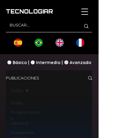
TECNOLOGI
AR
🟢 Básico | 🟡 Intermedio | 🔴 Avanzado
PUBLICACIONES
Todas
Todas
Programación
y
robótica
Inteligencia