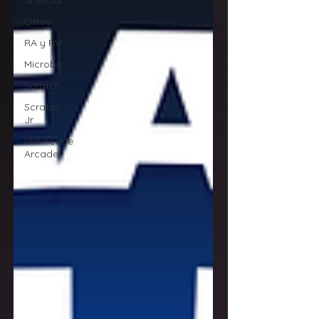
artificial
Otros
RA y RV
Microbit
Scratch
Scratch
Jr
Makecode
Arcade