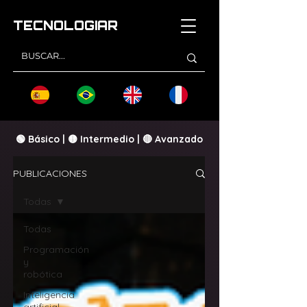
TECNOLOGI
AR
🟢 Básico | 🟡 Intermedio | 🔴 Avanzado
PUBLICACIONES
Todas
Todas
Programación
y
robótica
Inteligencia