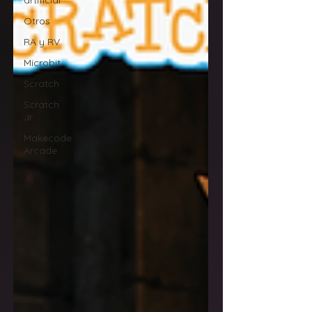
artificial
Otros
RA y RV
Microbit
Scratch
Scratch
Jr
Makecode
Arcade