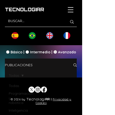
TECNOLOGI
AR
🟢 Básico | 🟡 Intermedio | 🔴 Avanzado
PUBLICACIONES
Todas
Todas
Programación
y
© 2026 by
Tecnologi
AR
|
Privacidad y
robótica
Cookies
Inteligencia