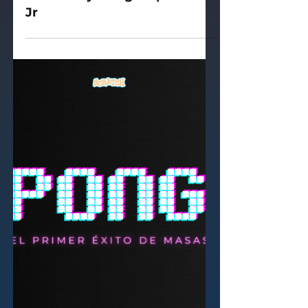
Scratch Jr
🟢 El conejo mágico | Scratch
Jr