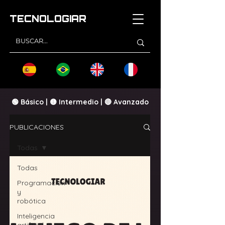
TECNOLOGI
AR
🟢 Básico | 🟡 Intermedio | 🔴 Avanzado
PUBLICACIONES
Todas
Todas
Programación
y
robótica
Inteligencia