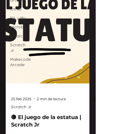
artificial
Otros
RA y RV
Microbit
Scratch
Scratch
Jr
Makecode
Arcade
25 feb 2025
2 min de lectura
Scratch Jr
🟡 El juego de la estatua |
Scratch Jr