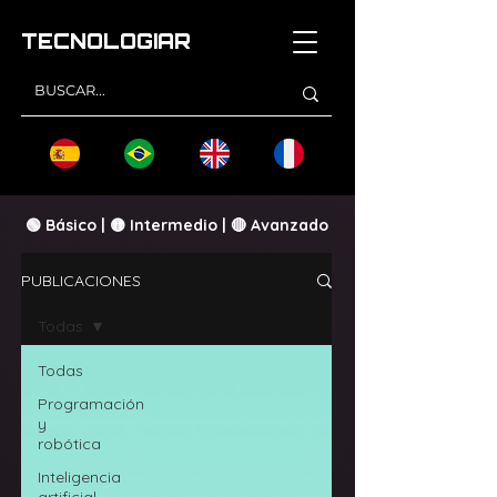
TECNOLOGI
AR
🟢 Básico | 🟡 Intermedio | 🔴 Avanzado
PUBLICACIONES
Todas
Todas
Programación
y
robótica
Inteligencia