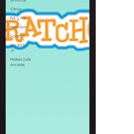
artificial
Otros
RA y RV
Microbit
Scratch
Scratch
Jr
Makecode
Arcade