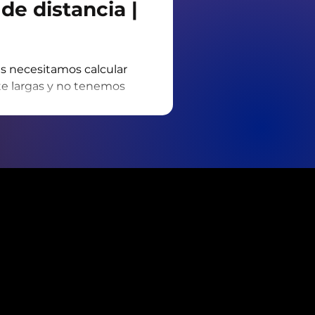
de distancia |
 necesitamos calcular
e largas y no tenemos
medición adecuado a
dir una distancia de 5
olegio, por ejemplo, podría
empo; además de que
o marquitas
ber por dónde vamos y así
s que hoy a la tarde
a casa y queremos dibujar
l en el