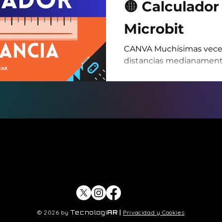
🟡 Calculador 
Microbit
CANVA Muchísimas veces
distancias medianament
ningún instrumento de 
mano 🤷‍♂️. Ponernos a me
metros con la regla del c
llevarnos muchísimo ti
tenemos que ir haciend
constantemente para sa
no perdernos. Supongamo
vienen nuestros amigos 
una mini-cancha de fútbo
© 2026 by
Tecnologi
AR
|
Privacidad y Cookies