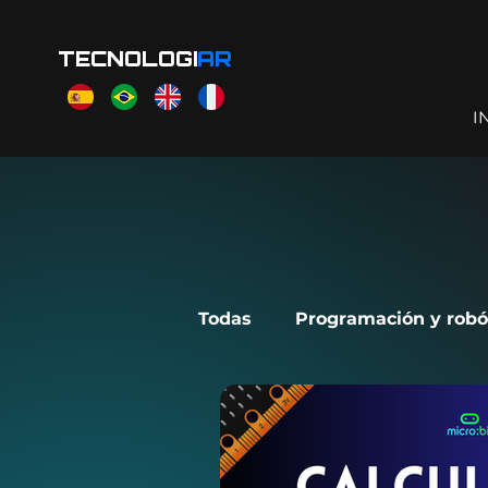
TECNOLOGI
AR
I
Todas
Programación y robó
Scratch Jr
Makecode A