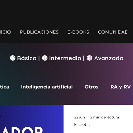
NICIO
PUBLICACIONES
E-BOOKS
COMUNIDAD
🟢 Básico | 🟡 Intermedio | 🔴 Avanzado
tica
Inteligencia artificial
Otros
RA y RV
rcade
22 jun
2 min de lectura
Microbit