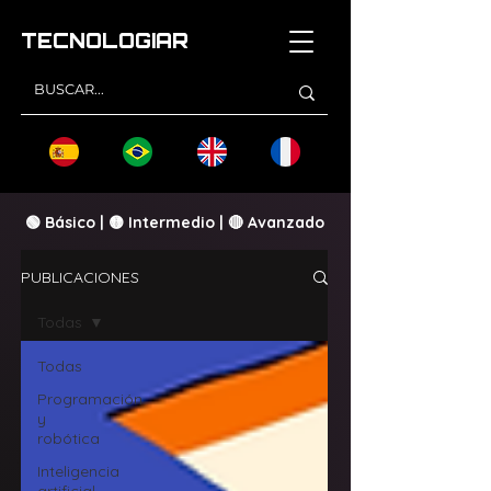
TECNOLOGI
AR
🟢 Básico | 🟡 Intermedio | 🔴 Avanzado
PUBLICACIONES
Todas
Todas
Programación
y
robótica
Inteligencia