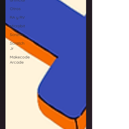
artificial
Otros
RA y RV
Microbit
Scratch
Scratch
Jr
Makecode
Arcade