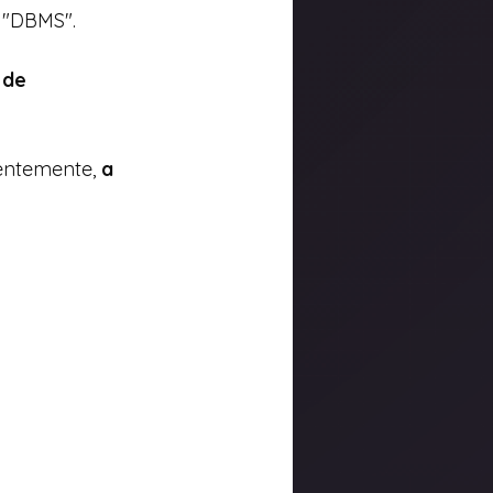
 "DBMS".
 de 
entemente, 
a 