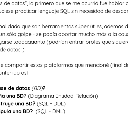
 de datos”, lo primero que se me ocurrió fue hablar 
iese practicar lenguaje SQL sin necesidad de descar
al dado que son herramientas súper útiles, además de
un sólo golpe -
se podía aportar mucho más a la caus
yarse taaaaaaanto (podrían entrar profes que siquier
e datos"). 
 compartir estas plataformas que mencioné (final del
ontenido así:
se de datos 
(BD)
?
ña una BD? 
(Diagrama Entidad-Relación)
truye una BD?
 (SQL - DDL)
pula una BD?
  (SQL - DML)