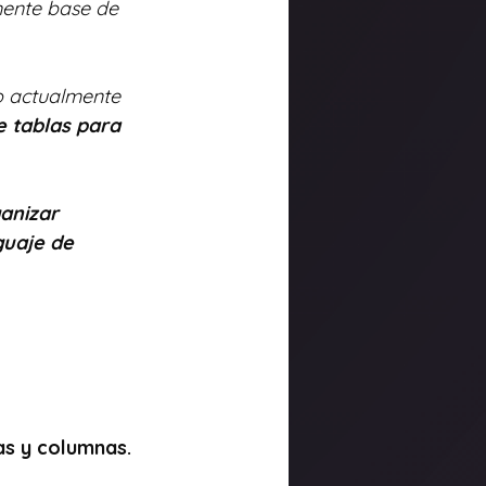
ente base de 
o actualmente 
e tablas para 
anizar 
guaje de 
las y columnas.