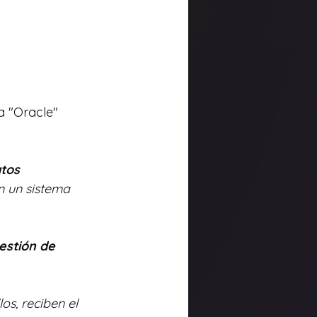
a "Oracle" 
tos 
n un sistema 
estión de 
os, reciben el 