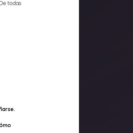
De todas 
ñarse. 
cómo 