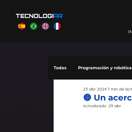
TECNOLOGI
AR
I
Todas
Programación y robótica
23 abr 2024
7 min de lec
Scratch Jr
Makecode Arc
🟡 Un acerc
Actualizado:
29 abr