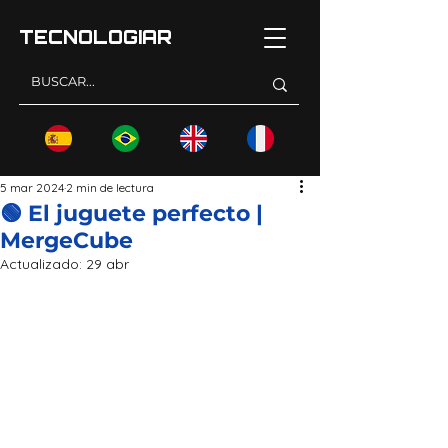
TECNOLOGI
AR
5 mar 2024
2 min de lectura
🟢 El juguete perfecto |
MergeCube
Actualizado:
29 abr