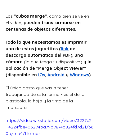
Los 
"cubos merge"
, como bien se ve en 
el video,
 pueden transformarse en 
centenas de objetos diferentes. 
Todo lo que necesitamos es imprimir 
uno de estos juguetitos (
link
 de 
descarga automática del PDF)
, 
una 
cámara 
(la que tenga tu dispositivo) 
y la 
aplicación
de
"Merge Object Viewer"
(disponible en 
iOs
, 
Android
 y 
Windows
)
. 
El único gasto que vas a tener - 
trabajando de esta forma - es el de la 
plasticola, la hoja y la tinta de la 
impresora.
https://video.wixstatic.com/video/3227c2
_4224fbe405294ba79b9874d824fd7d21/36
0p/mp4/file.mp4