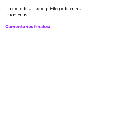
Ha ganado un lugar privilegiado en mis 
estanterías.
Comentarios finales:
El cubito Merge
es una herramienta 
perfecta para explorar, jugar, 
aprender y enseñar. 
Los chicos se sienten motivados al 
poder ver y "materializar" lo que están 
aprendiendo, ya que la experiencia de 
aprendizaje logra ser mucho más 
directa. 
Asimismo, la experiencia de armar el 
cubo les enseña, indirectamente, la 
importancia de invertir tiempo en la 
producción de algo para luego gozar 
de los beneficios de ese "algo". 