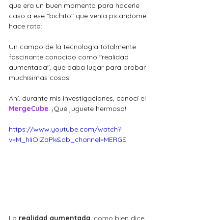
que era un buen momento para hacerle 
caso a ese "bichito" que venía picándome 
hace rato: 
Un campo de la tecnología totalmente 
fascinante conocido como "realidad 
aumentada", que daba lugar para probar 
muchísimas cosas. 
Ahí, durante mis investigaciones, conocí el
MergeCube
.
 ¡Qué juguete hermoso!
https://www.youtube.com/watch?
v=M_hIiOlZaPk&ab_channel=MERGE
La 
realidad aumentada
, como bien dice 