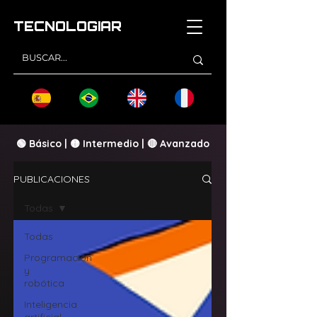
TECNOLOGI
AR
🟢 Básico | 🟡 Intermedio | 🔴 Avanzado
PUBLICACIONES
Todas
Todas
Programación
y
robótica
Inteligencia