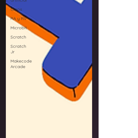
artificial
Otros
RA y RV
Microbit
Scratch
Scratch
Jr
Makecode
Arcade