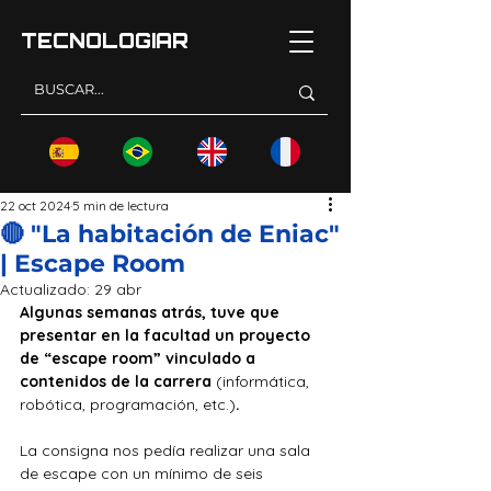
TECNOLOGI
AR
22 oct 2024
5 min de lectura
🔴 "La habitación de Eniac"
| Escape Room
Actualizado:
29 abr
Algunas semanas atrás, tuve que 
presentar en la facultad un proyecto 
de “escape room” vinculado a 
contenidos de la carrera
 (informática, 
robótica, programación, etc.)
. 
La consigna nos pedía realizar una sala 
de escape con un mínimo de seis 