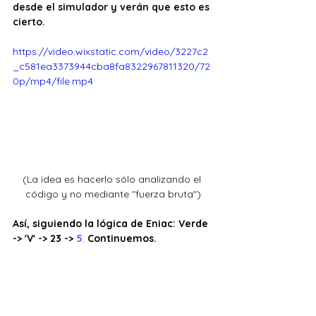
desde el simulador y verán que esto es 
cierto.
https://video.wixstatic.com/video/3227c2
_c581ea3373944cba8fa8322967811320/72
0p/mp4/file.mp4
(La idea es hacerlo sólo analizando el 
código y no mediante "fuerza bruta")
Así, siguiendo la lógica de Eniac: Verde 
-> 'V' -> 23 ->
5
. 
Continuemos.