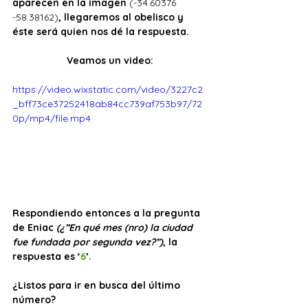
aparecen en la imagen 
(-34.60376 
-58.38162)
, llegaremos al obelisco y 
éste será quien nos dé la respuesta. 
Veamos un video:
https://video.wixstatic.com/video/3227c2
_bff73ce37252418ab84cc739af753b97/72
0p/mp4/file.mp4
Respondiendo entonces a la pregunta 
de Eniac 
(¿”En qué mes (nro) la ciudad 
fue fundada por segunda vez?”)
, la 
respuesta es ‘
6
’. 
¿Listos para ir en busca del último 
número?