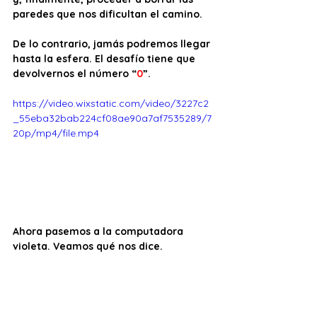
paredes que nos dificultan el camino. 
De lo contrario, jamás podremos llegar 
hasta la esfera. El desafío tiene que 
devolvernos el número “
0
”.
https://video.wixstatic.com/video/3227c2
_55eba32bab224cf08ae90a7af7535289/7
20p/mp4/file.mp4
Ahora pasemos a la computadora 
violeta. Veamos qué nos dice.